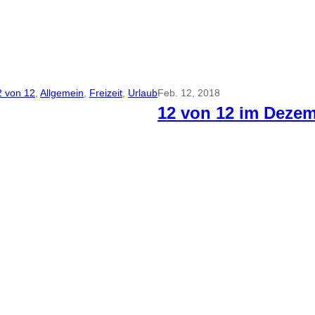
2 von 12
, 
Allgemein
, 
Freizeit
, 
Urlaub
Feb. 12, 2018
12 von 12 im Dezem