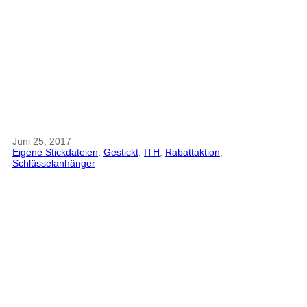
Juni 25, 2017
Eigene Stickdateien
, 
Gestickt
, 
ITH
, 
Rabattaktion
, 
Schlüsselanhänger