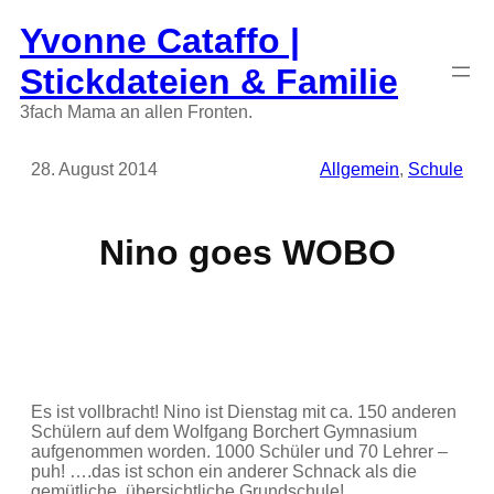
Zum
Yvonne Cataffo |
Inhalt
springen
Stickdateien & Familie
3fach Mama an allen Fronten.
28. August 2014
Allgemein
, 
Schule
Nino goes WOBO
Es ist vollbracht! Nino ist Dienstag mit ca. 150 anderen
Schülern auf dem Wolfgang Borchert Gymnasium
aufgenommen worden. 1000 Schüler und 70 Lehrer –
puh! ….das ist schon ein anderer Schnack als die
gemütliche, übersichtliche Grundschule!