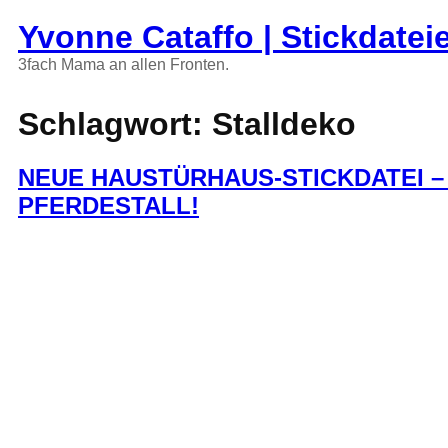
Zum
Yvonne Cataffo | Stickdatei
Inhalt
springen
3fach Mama an allen Fronten.
Schlagwort:
Stalldeko
NEUE HAUSTÜRHAUS-STICKDATEI –
PFERDESTALL!