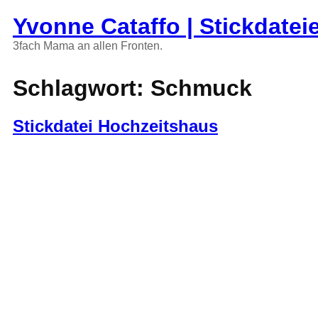
Zum
Yvonne Cataffo | Stickdatei
Inhalt
springen
3fach Mama an allen Fronten.
Schlagwort:
Schmuck
Stickdatei Hochzeitshaus