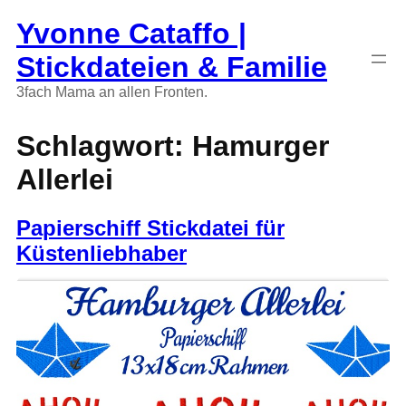
Zum
Yvonne Cataffo |
Inhalt
springen
Stickdateien & Familie
3fach Mama an allen Fronten.
Schlagwort:
Hamurger
Allerlei
Papierschiff Stickdatei für
Küstenliebhaber