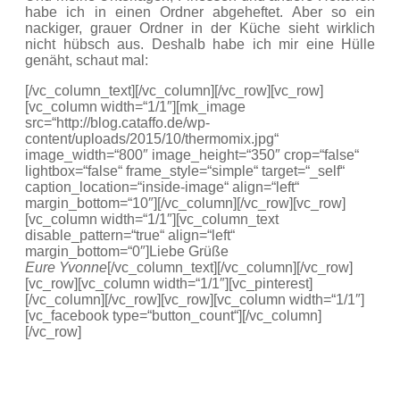
habe ich in einen Ordner abgeheftet. Aber so ein
nackiger, grauer Ordner in der Küche sieht wirklich
nicht hübsch aus. Deshalb habe ich mir eine Hülle
genäht, schaut mal:
[/vc_column_text][/vc_column][/vc_row][vc_row]
[vc_column width=“1/1″][mk_image
src=“http://blog.cataffo.de/wp-
content/uploads/2015/10/thermomix.jpg“
image_width=“800″ image_height=“350″ crop=“false“
lightbox=“false“ frame_style=“simple“ target=“_self“
caption_location=“inside-image“ align=“left“
margin_bottom=“10″][/vc_column][/vc_row][vc_row]
[vc_column width=“1/1″][vc_column_text
disable_pattern=“true“ align=“left“
margin_bottom=“0″]Liebe Grüße
Eure Yvonne
[/vc_column_text][/vc_column][/vc_row]
[vc_row][vc_column width=“1/1″][vc_pinterest]
[/vc_column][/vc_row][vc_row][vc_column width=“1/1″]
[vc_facebook type=“button_count“][/vc_column]
[/vc_row]