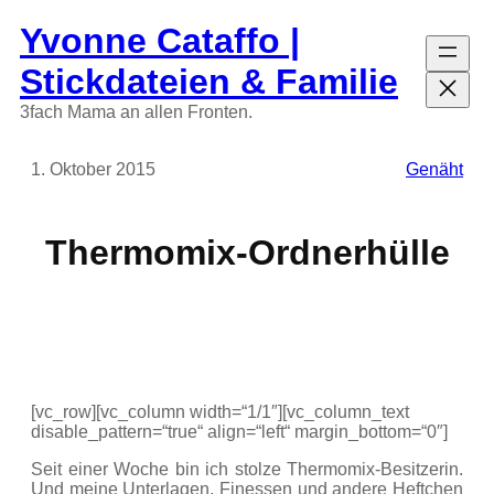
Zum
Yvonne Cataffo |
Inhalt
springen
Stickdateien & Familie
3fach Mama an allen Fronten.
1. Oktober 2015
Genäht
Thermomix-Ordnerhülle
[vc_row][vc_column width=“1/1″][vc_column_text
disable_pattern=“true“ align=“left“ margin_bottom=“0″]
Seit einer Woche bin ich stolze Thermomix-Besitzerin.
Und meine Unterlagen, Finessen und andere Heftchen