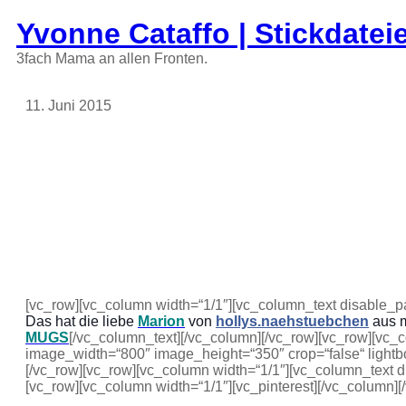
Zum
Yvonne Cataffo | Stickdatei
Inhalt
springen
3fach Mama an allen Fronten.
11. Juni 2015
[vc_row][vc_column width=“1/1″][vc_column_text disable_pat
Das hat die liebe
Marion
von
hollys.naehstuebchen
aus 
MUGS
[/vc_column_text][/vc_column][/vc_row][vc_row][vc_
image_width=“800″ image_height=“350″ crop=“false“ lightbox
[/vc_row][vc_row][vc_column width=“1/1″][vc_column_text d
[vc_row][vc_column width=“1/1″][vc_pinterest][/vc_column]