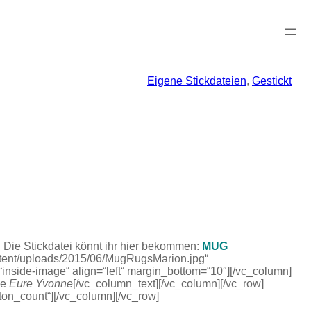
Eigene Stickdateien
, 
Gestickt
. Die Stickdatei könnt ihr hier bekommen:
MUG
ontent/uploads/2015/06/MugRugsMarion.jpg“
“inside-image“ align=“left“ margin_bottom=“10″][/vc_column]
ße
Eure Yvonne
[/vc_column_text][/vc_column][/vc_row]
ton_count“][/vc_column][/vc_row]