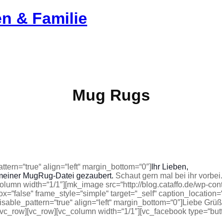
en & Familie
Mug Rugs
tern=“true“ align=“left“ margin_bottom=“0″]
Ihr Lieben,
meiner MugRug-Datei gezaubert.
Schaut gern mal bei ihr vorbei
column width=“1/1″][mk_image src=“http://blog.cataffo.de/wp-c
=“false“ frame_style=“simple“ target=“_self“ caption_location=
isable_pattern=“true“ align=“left“ margin_bottom=“0″]Liebe Grü
[/vc_row][vc_row][vc_column width=“1/1″][vc_facebook type=“but