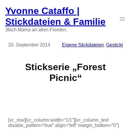
Zum
Yvonne Cataffo |
Inhalt
springen
Stickdateien & Familie
3fach Mama an allen Fronten.
20. September 2014
Eigene Stickdateien
, 
Gestickt
Stickserie „Forest
Picnic“
[vc_row][vc_column width=“1/1″][vc_column_text
disable_pattern=“true“ align=“left“ margin_bottom=“0″]