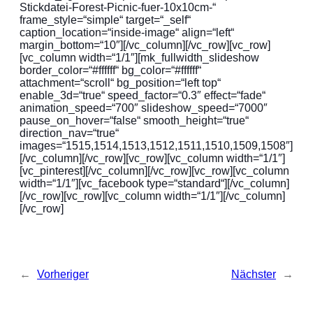
Stickdatei-Forest-Picnic-fuer-10x10cm-“
frame_style=“simple“ target=“_self“
caption_location=“inside-image“ align=“left“
margin_bottom=“10″][/vc_column][/vc_row][vc_row]
[vc_column width=“1/1″][mk_fullwidth_slideshow
border_color=“#ffffff“ bg_color=“#ffffff“
attachment=“scroll“ bg_position=“left top“
enable_3d=“true“ speed_factor=“0.3″ effect=“fade“
animation_speed=“700″ slideshow_speed=“7000″
pause_on_hover=“false“ smooth_height=“true“
direction_nav=“true“
images=“1515,1514,1513,1512,1511,1510,1509,1508″]
[/vc_column][/vc_row][vc_row][vc_column width=“1/1″]
[vc_pinterest][/vc_column][/vc_row][vc_row][vc_column
width=“1/1″][vc_facebook type=“standard“][/vc_column]
[/vc_row][vc_row][vc_column width=“1/1″][/vc_column]
[/vc_row]
←
Vorheriger
Nächster
→