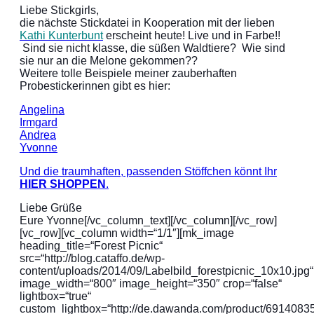
Liebe Stickgirls,
die nächste Stickdatei in Kooperation mit der lieben
Kathi Kunterbunt
erscheint heute! Live und in Farbe!!
Sind sie nicht klasse, die süßen Waldtiere? Wie sind
sie nur an die Melone gekommen??
Weitere tolle Beispiele meiner zauberhaften
Probestickerinnen gibt es hier:
Angelina
Irmgard
Andrea
Yvonne
Und die traumhaften, passenden Stöffchen könnt Ihr
HIER SHOPPEN
.
Liebe Grüße
Eure Yvonne[/vc_column_text][/vc_column][/vc_row]
[vc_row][vc_column width=“1/1″][mk_image
heading_title=“Forest Picnic“
src=“http://blog.cataffo.de/wp-
content/uploads/2014/09/Labelbild_forestpicnic_10x10.jpg“
image_width=“800″ image_height=“350″ crop=“false“
lightbox=“true“
custom_lightbox=“http://de.dawanda.com/product/6914083